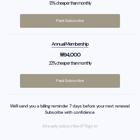
13% cheaper than monthly
Paid Subscribe
Annual Membership
₩
94,000
22% cheaper than monthly
Paid Subscribe
We'll send you a billing reminder 7 days before your next renewal.
Subscribe with confidence.
Already subscribed? Sign In