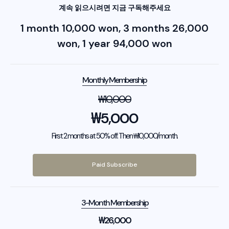
계속 읽으시려면 지금 구독해주세요
1 month 10,000 won, 3 months 26,000
won, 1 year 94,000 won
Monthly Membership
₩
10,000
₩
5,000
First 2 months at 50% off. Then ₩10,000/month.
Paid Subscribe
3-Month Membership
₩
26,000