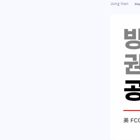
Jung Han
Ma