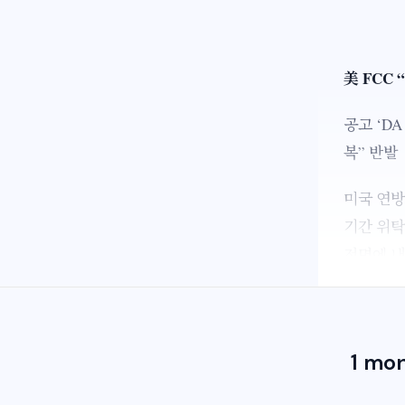
美 FCC
공고 ‘D
복” 반발
미국 연방
기간 위탁
전면에 내
1 mo