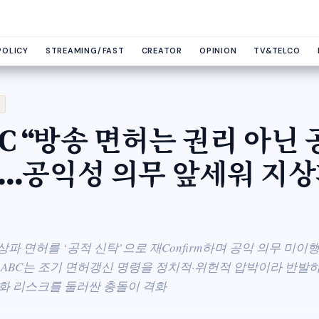
POLICY
STREAMING/FAST
CREATOR
OPINION
TV&TELCO
CC “방송 면허는 권리 아닌
…공익성 의무 앞세워 지상
지상파 면허를 ‘공적 신탁’으로 재Confirm하며 공익 의무 미이행
 ABC는 조기 면허갱신 명령을 정치적·위헌적 압박이라 반발
치화 리스크를 둘러싼 충돌이 격화