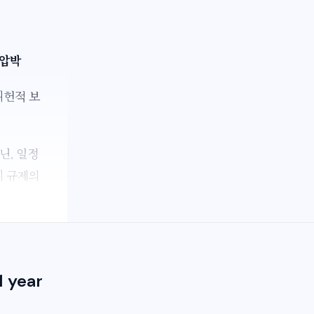
 압박
위헌적 보
닌, 일정
시 규제의
 year