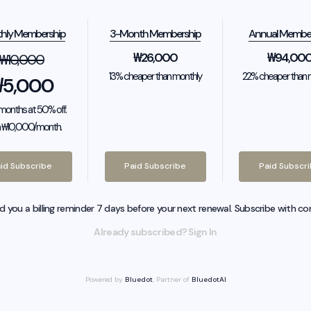
hly Membership
3-Month Membership
Annual Membe
₩
26,000
₩
94,00
₩
10,000
13% cheaper than monthly
22% cheaper than 
₩
5,000
2 months at 50% off.
 ₩10,000/month.
id Subscribe
Paid Subscribe
Paid Subscr
nd you a billing reminder 7 days before your next renewal. Subscribe with co
Already subscribed? Sign In
Powered by
Bluedot
, Partner of
BluedotAI