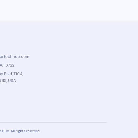
tertechhub.com
86-8722
 Blvd, T104,
9115, USA
Hub. All rights reserved.