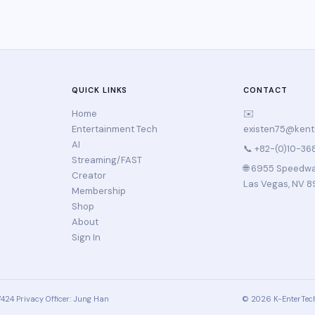
QUICK LINKS
CONTACT
Home
✉️
Entertainment Tech
existen75@ken
AI
📞 +82-(0)10-36
Streaming/FAST
🌐 6955 Speedway
Creator
Las Vegas, NV 8
Membership
Shop
About
Sign In
7424
Privacy Officer: Jung Han
© 2026 K-EnterTech 