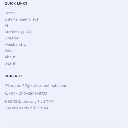
QUICK LINKS
Home
Entertainment Tech
AI
Streaming/FAST
Creator
Membership
Shop
About
Sign In
CONTACT
✉️
existen75@kentertechhub.com
📞 +82-(0)10-3686-8722
🌐 6955 Speedway Blvd, T104,
Las Vegas, NV 89115, USA