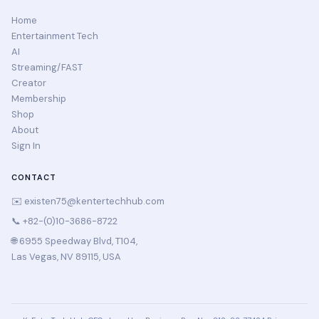
Home
Entertainment Tech
AI
Streaming/FAST
Creator
Membership
Shop
About
Sign In
CONTACT
✉️
existen75@kentertechhub.com
📞 +82-(0)10-3686-8722
🌐 6955 Speedway Blvd, T104,
Las Vegas, NV 89115, USA