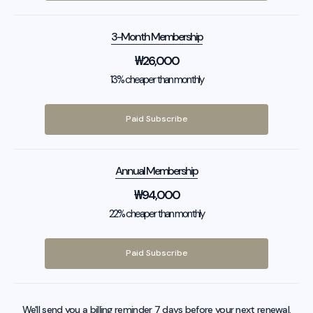
3-Month Membership
₩
26,000
13% cheaper than monthly
Paid Subscribe
Annual Membership
₩
94,000
22% cheaper than monthly
Paid Subscribe
We'll send you a billing reminder 7 days before your next renewal.