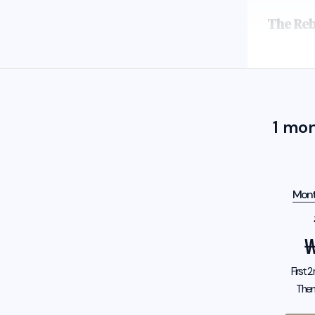
The Reb
Trump-
1 mo
Mont
First 
Then