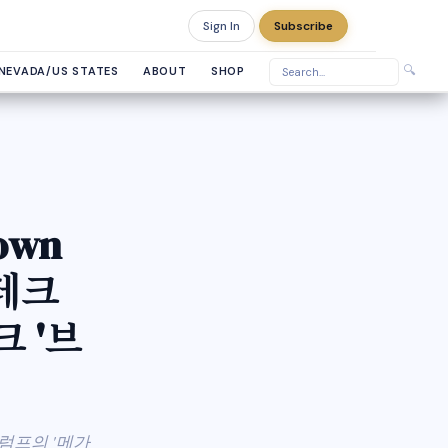
Sign In
Subscribe
Sunday, August 9, 2026
🔍
NEVADA/US STATES
ABOUT
SHOP
down
빅테크
 '브
럼프의 '메가