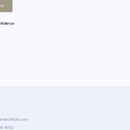
ibe
nfidence.
tertechhub.com
86-8722