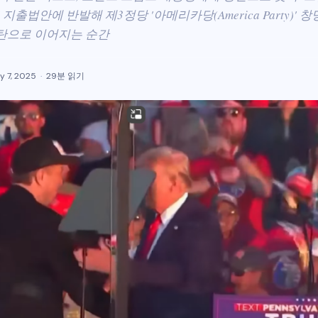
l)' 지출법안에 반발해 제3정당 '아메리카당(America Party)' 
탄으로 이어지는 순간
y 7, 2025
29분 읽기