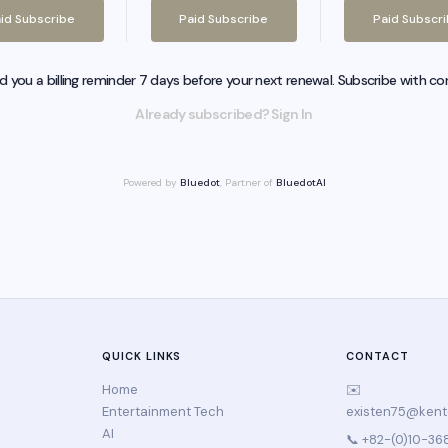
id Subscribe
Paid Subscribe
Paid Subscr
nd you a billing reminder 7 days before your next renewal. Subscribe with co
Already subscribed? Sign In
Powered by
Bluedot
, Partner of
BluedotAI
QUICK LINKS
CONTACT
Home
✉️
Entertainment Tech
existen75@ken
AI
📞 +82-(0)10-36