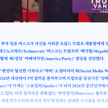
 부자 일론 머스크가 자신을 키워준 도널드 트럼프 대통령에게 
테크노크라트(Technocrat)' 머스크는 트럼프의 '메가빌(Megabil
해 제3정당 '아메리카당(America Party)' 창당을 선언했다.
완전히 탈선한 기차사고"라며 '소셜미디어 워(Social Media Wa
2024년 대선에서 3억 달러를 쏟아부으며 트럼프를 당선시킨 '킹
aker)'가 이제는 '스포일러(Spoiler)'가 되어 2026년 중간선거
고 있다. 미국 정치사상 전례 없는 '부자정치(Plutocracy 플루토
 세계 민주주의와 한국의 정치 발전에도 중대한 시사점을 던지고