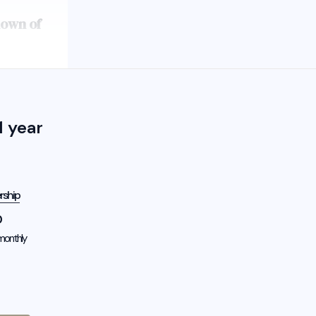
down of
 year
rship
0
monthly