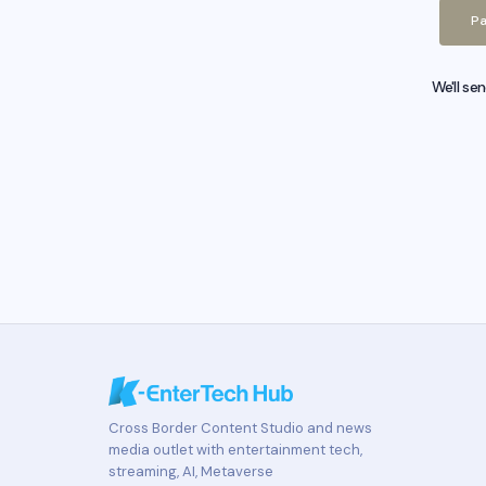
Pa
We'll se
Cross Border Content Studio and news
media outlet with entertainment tech,
streaming, AI, Metaverse