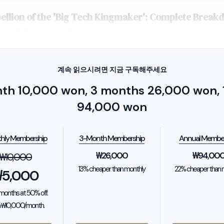
ellion of the 'Big Tech Kingmaker': Complete Break
Musk 'Bromance'
계속 읽으시려면 지금 구독해주세요
nth 10,000 won, 3 months 26,000 won, 1
94,000 won
hly Membership
3-Month Membership
Annual Membe
₩
26,000
₩
94,00
₩
10,000
13% cheaper than monthly
22% cheaper than 
₩
5,000
2 months at 50% off.
 ₩10,000/month.