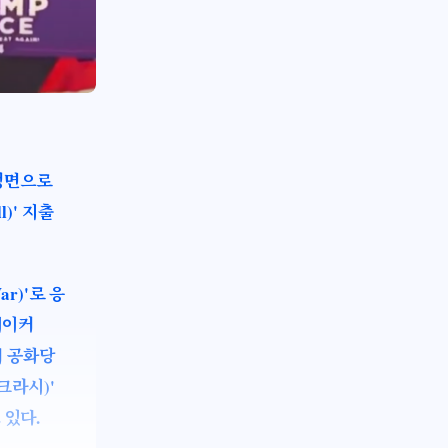
정면으로
l)' 지출
r)'로 응
메이커
에서 공화당
크라시)'
 있다.