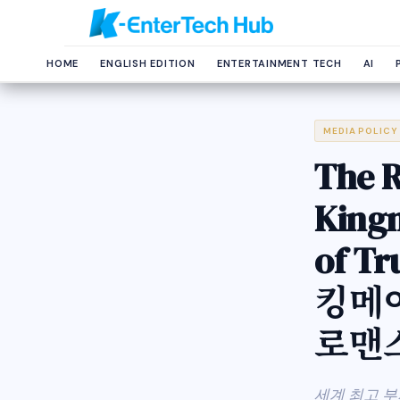
HOME
ENGLISH EDITION
ENTERTAINMENT TECH
AI
MEDIA POLICY
The R
King
of T
킹메이
로맨스
세계 최고 부