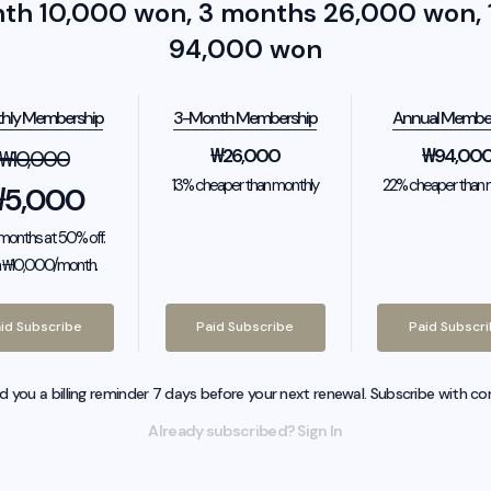
nth 10,000 won, 3 months 26,000 won, 1
94,000 won
hly Membership
3-Month Membership
Annual Membe
₩
26,000
₩
94,00
₩
10,000
13% cheaper than monthly
22% cheaper than 
₩
5,000
2 months at 50% off.
 ₩10,000/month.
id Subscribe
Paid Subscribe
Paid Subscr
nd you a billing reminder 7 days before your next renewal. Subscribe with co
Already subscribed? Sign In