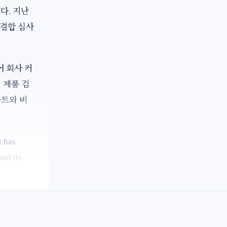
다. 지난
 결합 심사
어 회사 커
의 제품 검
마트와 비
t has
and its