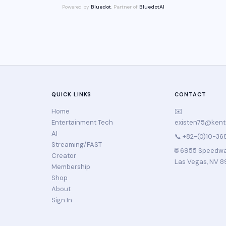
Powered by
Bluedot
, Partner of
BluedotAI
QUICK LINKS
CONTACT
Home
✉️
Entertainment Tech
existen75@ken
AI
📞 +82-(0)10-36
Streaming/FAST
🌐 6955 Speedway
Creator
Las Vegas, NV 8
Membership
Shop
About
Sign In