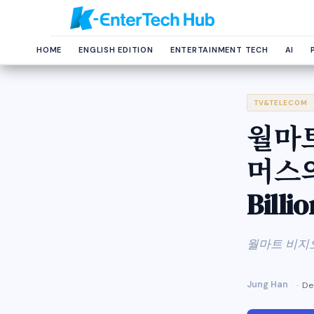
HOME
ENGLISH EDITION
ENTERTAINMENT TECH
AI
TV&TELECOM
월마
머스의 
Billio
월마트 비지
Jung Han
De