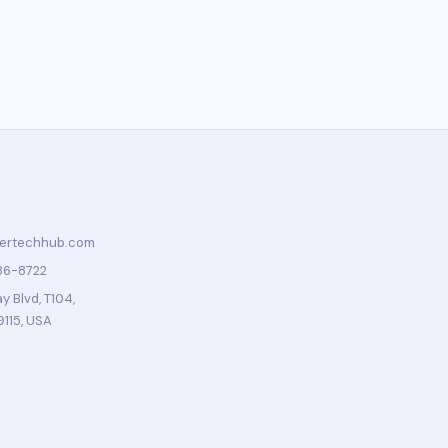
tertechhub.com
86-8722
 Blvd, T104,
9115, USA