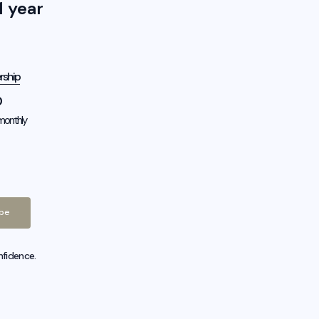
 year
rship
0
monthly
ibe
nfidence.