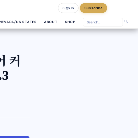
Sign In
Subscribe
Thursday, August 6, 2026
🔍
NEVADA/US STATES
ABOUT
SHOP
어 커
.3