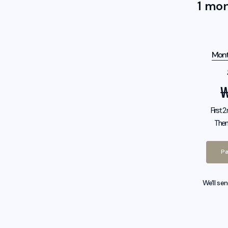
1 mo
Mont
First 
Then
Pa
We'll se