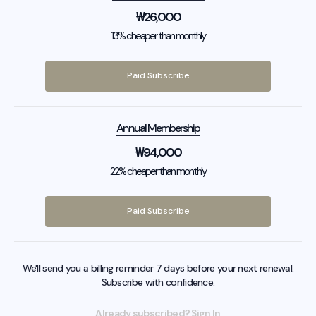
₩
26,000
13% cheaper than monthly
Paid Subscribe
Annual Membership
₩
94,000
22% cheaper than monthly
Paid Subscribe
We'll send you a billing reminder 7 days before your next renewal.
Subscribe with confidence.
Already subscribed? Sign In