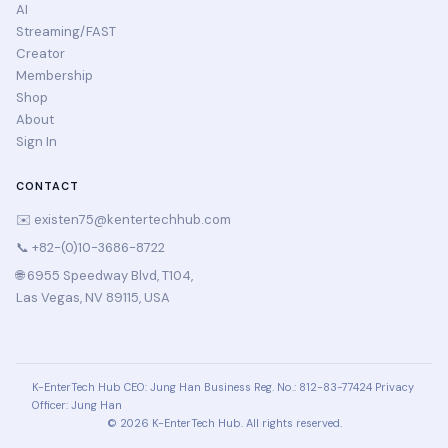
AI
Streaming/FAST
Creator
Membership
Shop
About
Sign In
CONTACT
✉️
existen75@kentertechhub.com
📞 +82-(0)10-3686-8722
🌐 6955 Speedway Blvd, T104,
Las Vegas, NV 89115, USA
K-EnterTech Hub
CEO: Jung Han
Business Reg. No.: 812-83-77424
Privacy
Officer: Jung Han
© 2026 K-EnterTech Hub. All rights reserved.