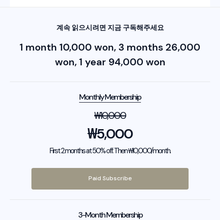
계속 읽으시려면 지금 구독해주세요
1 month 10,000 won, 3 months 26,000
won, 1 year 94,000 won
Monthly Membership
₩
10,000
₩
5,000
First 2 months at 50% off. Then ₩10,000/month.
Paid Subscribe
3-Month Membership