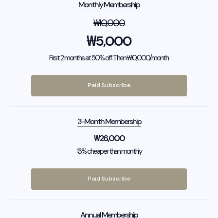
Monthly Membership
₩
10,000
₩
5,000
First 2 months at 50% off. Then ₩10,000/month.
Paid Subscribe
3-Month Membership
₩
26,000
13% cheaper than monthly
Paid Subscribe
Annual Membership