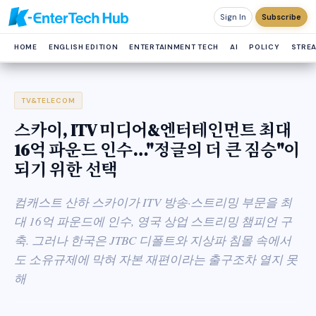
Sign In
Subscribe
HOME
ENGLISH EDITION
ENTERTAINMENT TECH
AI
POLICY
STRE
TV&TELECOM
스카이, ITV 미디어&엔터테인먼트 최대
16억 파운드 인수…"정글의 더 큰 짐승"이
되기 위한 선택
컴캐스트 산하 스카이가 ITV 방송·스트리밍 부문을 최
대 16억 파운드에 인수, 영국 상업 스트리밍 챔피언 구
축. 그러나 한국은 JTBC 디폴트와 지상파 침몰 속에서
도 소유규제에 막혀 자본 재편이라는 출구조차 열지 못
해