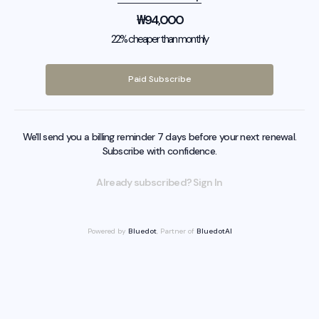
₩
94,000
22% cheaper than monthly
Paid Subscribe
We'll send you a billing reminder 7 days before your next renewal.
Subscribe with confidence.
Already subscribed? Sign In
Powered by
Bluedot
, Partner of
BluedotAI