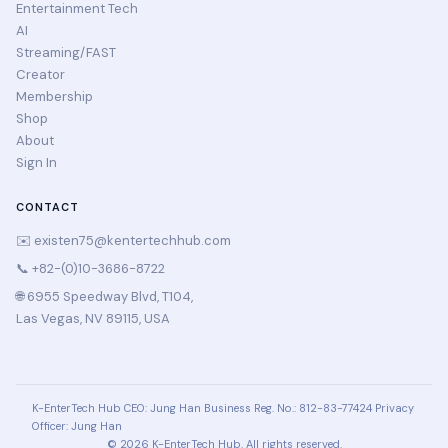
Entertainment Tech
AI
Streaming/FAST
Creator
Membership
Shop
About
Sign In
CONTACT
✉️
existen75@kentertechhub.com
📞 +82-(0)10-3686-8722
🌐 6955 Speedway Blvd, T104,
Las Vegas, NV 89115, USA
K-EnterTech Hub
CEO: Jung Han
Business Reg. No.: 812-83-77424
Privacy
Officer: Jung Han
© 2026 K-EnterTech Hub. All rights reserved.