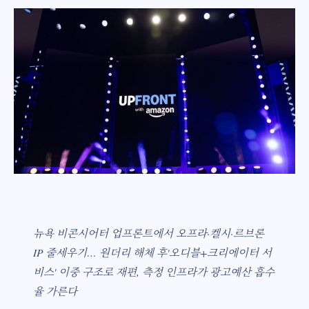
뉴욕 비콘시어터 업프론트에서 오프라·켈시·르브론
IP 줄세우기… 원더리 해체 후'오디블+크리에이터 서
비스' 이중 구조로 재편, 측정 인프라가 광고예산 흡수
율 가른다