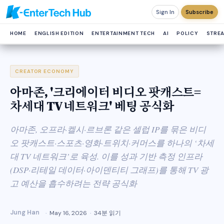
Sign In
Subscribe
HOME
ENGLISH EDITION
ENTERTAINMENT TECH
AI
POLICY
STRE
CREATOR ECONOMY
아마존, '크리에이터 비디오 팟캐스트=
차세대 TV 네트워크' 베팅 공식화
아마존, 오프라·켈시·르브론 같은 셀럽 IP를 묶은 비디
오 팟캐스트·스포츠·영화·트위치·커머스를 하나의 ‘차세
대 TV 네트워크’로 육성. 이를 성과 기반 측정 인프라
(DSP·리테일 데이터·아이덴티티 그래프)를 통해 TV 광
고 예산을 흡수하려는 전략 공식화
Jung Han
May 16, 2026
34분 읽기