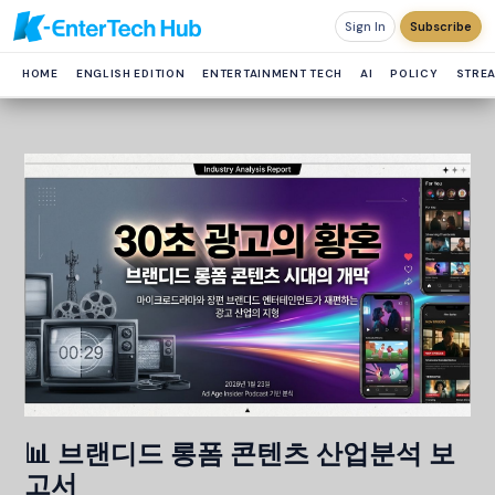
Sign In
Subscribe
HOME
ENGLISH EDITION
ENTERTAINMENT TECH
AI
POLICY
STRE
📊 브랜디드 롱폼 콘텐츠 산업분석 보
고서