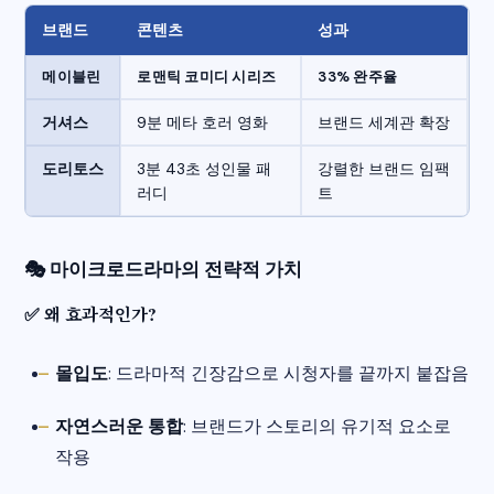
브랜드
콘텐츠
성과
메이블린
로맨틱 코미디 시리즈
33% 완주율
거셔스
9분 메타 호러 영화
브랜드 세계관 확장
도리토스
3분 43초 성인물 패
강렬한 브랜드 임팩
러디
트
🎭
마이크로드라마의 전략적 가치
✅ 왜 효과적인가?
몰입도
: 드라마적 긴장감으로 시청자를 끝까지 붙잡음
자연스러운 통합
: 브랜드가 스토리의 유기적 요소로
작용