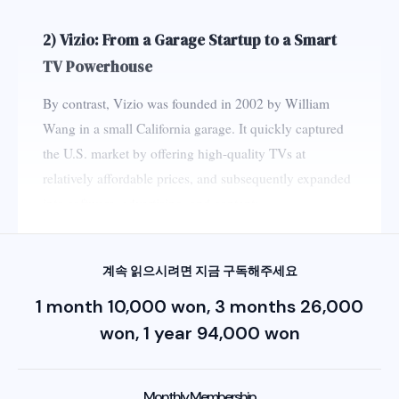
2) Vizio: From a Garage Startup to a Smart
TV Powerhouse
By contrast, Vizio was founded in 2002 by William
Wang in a small California garage. It quickly captured
the U.S. market by offering high-quality TVs at
relatively affordable prices, and subsequently expanded
into software, advertising, and content:
계속 읽으시려면 지금 구독해주세요
1 month 10,000 won, 3 months 26,000
won, 1 year 94,000 won
Monthly Membership