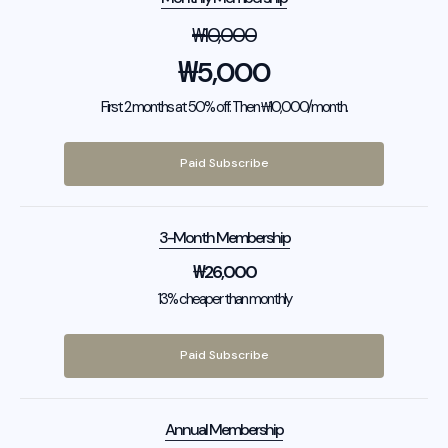
₩
10,000
₩
5,000
First 2 months at 50% off. Then ₩10,000/month.
Paid Subscribe
3-Month Membership
₩
26,000
13% cheaper than monthly
Paid Subscribe
Annual Membership