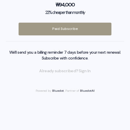
₩
94,000
22% cheaper than monthly
Paid Subscribe
We'll send you a billing reminder 7 days before your next renewal.
Subscribe with confidence.
Already subscribed? Sign In
Powered by
Bluedot
, Partner of
BluedotAI