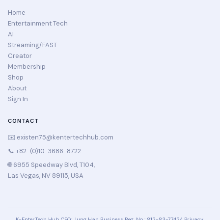
Home
Entertainment Tech
AI
Streaming/FAST
Creator
Membership
Shop
About
Sign In
CONTACT
✉️
existen75@kentertechhub.com
📞 +82-(0)10-3686-8722
🌐 6955 Speedway Blvd, T104,
Las Vegas, NV 89115, USA
K-EnterTech Hub
CEO: Jung Han
Business Reg. No.: 812-83-77424
Privacy