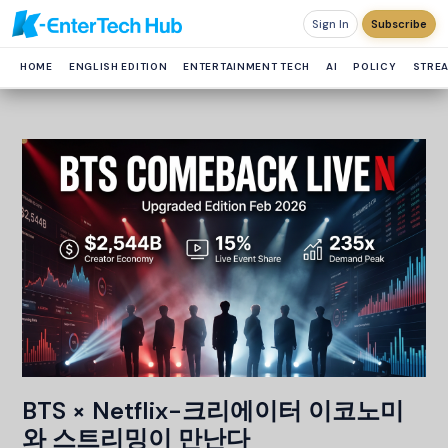
Sign In
Subscribe
HOME
ENGLISH EDITION
ENTERTAINMENT TECH
AI
POLICY
STRE
BTS × Netflix-크리에이터 이코노미
와 스트리밍이 만난다