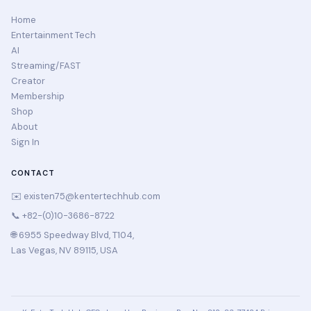
Home
Entertainment Tech
AI
Streaming/FAST
Creator
Membership
Shop
About
Sign In
CONTACT
✉️
existen75@kentertechhub.com
📞 +82-(0)10-3686-8722
🌐 6955 Speedway Blvd, T104,
Las Vegas, NV 89115, USA