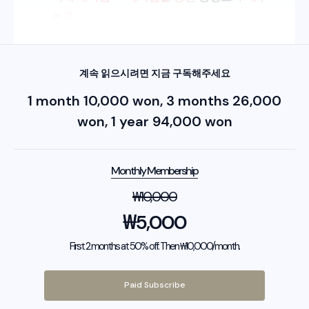
높음
계속 읽으시려면 지금 구독해주세요
1 month 10,000 won, 3 months 26,000
won, 1 year 94,000 won
Monthly Membership
₩
10,000
₩
5,000
First 2 months at 50% off. Then ₩10,000/month.
Paid Subscribe