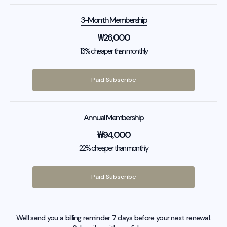
3-Month Membership
₩
26,000
13% cheaper than monthly
Paid Subscribe
Annual Membership
₩
94,000
22% cheaper than monthly
Paid Subscribe
We'll send you a billing reminder 7 days before your next renewal.