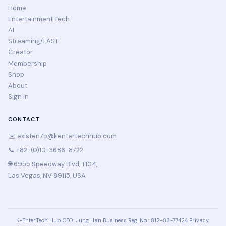
Home
Entertainment Tech
AI
Streaming/FAST
Creator
Membership
Shop
About
Sign In
CONTACT
✉️
existen75@kentertechhub.com
📞 +82-(0)10-3686-8722
🌐 6955 Speedway Blvd, T104,
Las Vegas, NV 89115, USA
K-EnterTech Hub
CEO: Jung Han
Business Reg. No.: 812-83-77424
Privacy