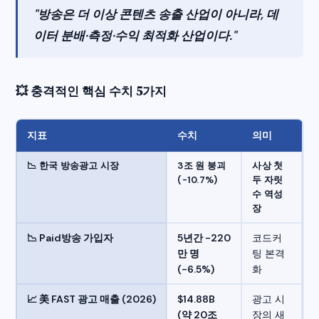
"방송은 더 이상 콘텐츠 송출 산업이 아니라, 데
이터 분배·측정·수익 최적화 산업이다."
💥 충격적인 핵심 수치 5가지
지표
수치
의미
📉 한국 방송광고 시장
3조 원 붕괴
사상 첫
(-10.7%)
두 자릿
수 역성
장
📉 Paid방송 가입자
5년간 -220
코드커
만 명
팅 본격
(-6.5%)
화
📈 美 FAST 광고 매출 (2026)
$14.88B
광고 시
(약 20조
장의 새