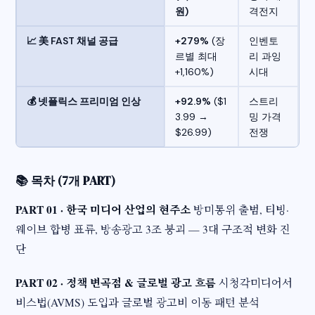
원)
격전지
📈 美 FAST 채널 공급
+279%
(장
인벤토
르별 최대
리 과잉
+1,160%)
시대
💰 넷플릭스 프리미엄 인상
+92.9%
($1
스트리
3.99 →
밍 가격
$26.99)
전쟁
📚 목차 (7개 PART)
PART 01 · 한국 미디어 산업의 현주소
방미통위 출범, 티빙·
웨이브 합병 표류, 방송광고 3조 붕괴 — 3대 구조적 변화 진
단
PART 02 · 정책 변곡점 & 글로벌 광고 흐름
시청각미디어서
비스법(AVMS) 도입과 글로벌 광고비 이동 패턴 분석