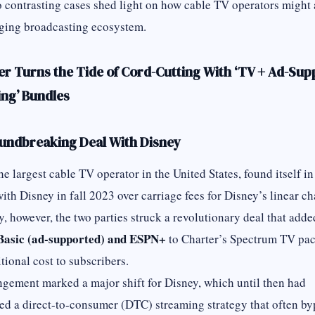
 contrasting cases shed light on how cable TV operators might 
ging broadcasting ecosystem.
ter Turns the Tide of Cord-Cutting With ‘TV + Ad-Su
ng’ Bundles
oundbreaking Deal With Disney
he largest cable TV operator in the United States, found itself in
with Disney in fall 2023 over carriage fees for Disney’s linear ch
y, however, the two parties struck a revolutionary deal that adde
Basic (ad-supported) and ESPN+
to Charter’s Spectrum TV p
tional cost to subscribers.
ngement marked a major shift for Disney, which until then had
d a direct-to-consumer (DTC) streaming strategy that often b