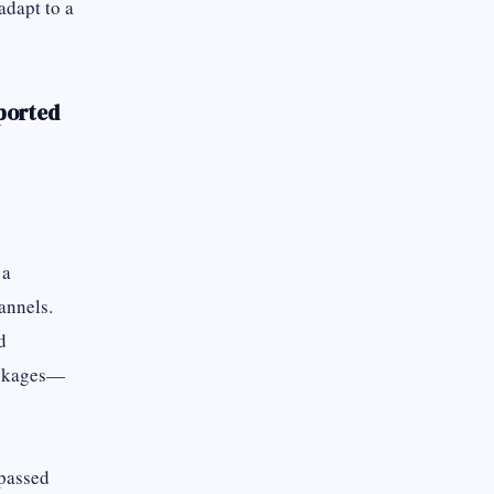
adapt to a
pported
 a
annels.
d
ackages—
ypassed