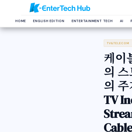
HOME
ENGLISH EDITION
ENTERTAINMENT TECH
AI
TV&TELECOM
케이블
의 
의 주가
TV In
Strea
Cable