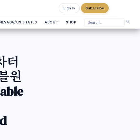
Sign In
Subscribe
Thursday, August 6, 2026
🔍
NEVADA/US STATES
ABOUT
SHOP
 차터
이블원
able
nd