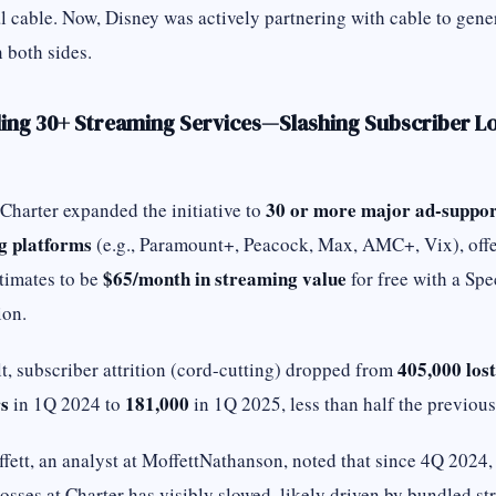
al cable. Now, Disney was actively partnering with cable to gene
 both sides.
ling 30+ Streaming Services—Slashing Subscriber Lo
30 or more major ad-suppo
Charter expanded the initiative to
g platforms
(e.g., Paramount+, Peacock, Max, AMC+, Vix), off
$65/month in streaming value
stimates to be
for free with a Sp
ion.
405,000 lost
lt, subscriber attrition (cord-cutting) dropped from
s
181,000
in 1Q 2024 to
in 1Q 2025, less than half the previous
fett, an analyst at MoffettNathanson, noted that since 4Q 2024, 
losses at Charter has visibly slowed, likely driven by bundled s