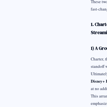
These two
fast-chan
1. Char
Streami
1) A Gr
Charter, t
standoff 
Ultimatel
Disney+ 
at no addi
This arra
emphasize