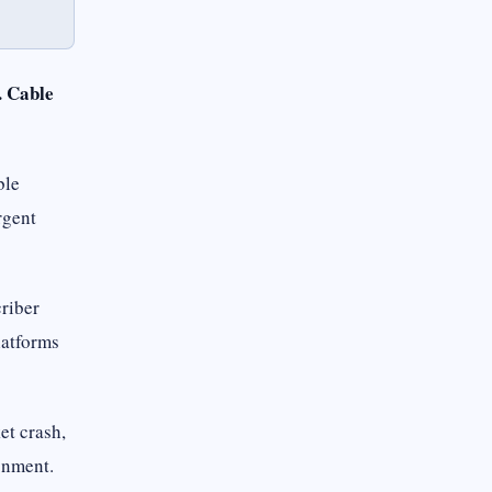
. Cable
ble
rgent
riber
latforms
et crash,
ronment.