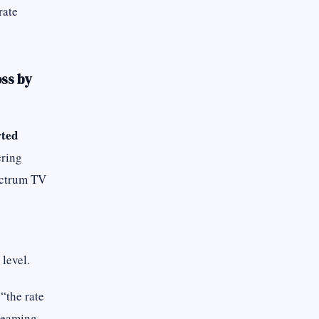
rate
ss by
rted
ering
ectrum TV
 level.
“the rate
treaming