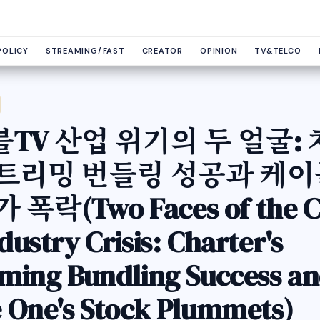
POLICY
STREAMING/FAST
CREATOR
OPINION
TV&TELCO
TV 산업 위기의 두 얼굴:
스트리밍 번들링 성공과 케
 폭락(Two Faces of the C
dustry Crisis: Charter's
ming Bundling Success a
 One's Stock Plummets)