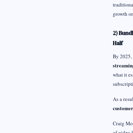
tradition
growth on
2) Bund
Half
By 2025, 
streamin
what it e
subscript
As a resu
customer
Craig Mof
of video 