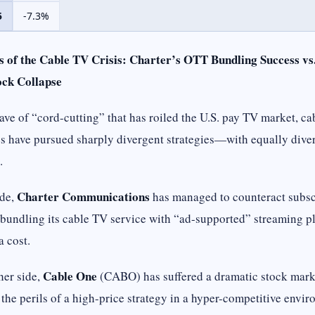
5
-7.3%
s of the Cable TV Crisis: Charter’s OTT Bundling Success vs
ock Collapse
ve of “cord-cutting” that has roiled the U.S. pay TV market, ca
 have pursued sharply divergent strategies—with equally dive
.
Charter Communications
ide,
has managed to counteract subsc
 bundling its cable TV service with “ad-supported” streaming p
a cost.
Cable One
her side,
(CABO) has suffered a dramatic stock mark
 the perils of a high-price strategy in a hyper-competitive envi