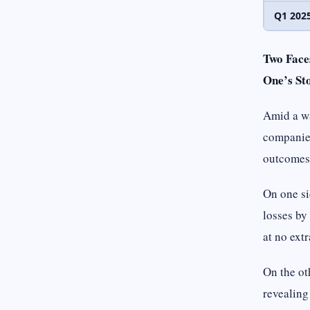
Q1 202
Two Face
One’s St
Amid a wa
companies
outcomes
On one s
losses by
at no extr
On the ot
revealing