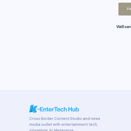
Pa
We'll se
Cross Border Content Studio and news
media outlet with entertainment tech,
streaming, AI, Metaverse