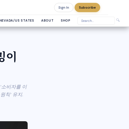
Sign In
Subscribe
Saturday, August 8, 2026
🔍
NEVADA/US STATES
ABOUT
SHOP
밍이
 '소비자를 이
원칙' 유지.