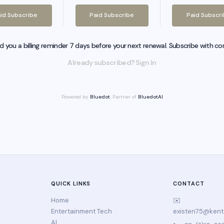
id Subscribe
Paid Subscribe
Paid Subscr
nd you a billing reminder 7 days before your next renewal. Subscribe with co
Already subscribed? Sign In
Powered by
Bluedot
, Partner of
BluedotAI
QUICK LINKS
CONTACT
Home
✉️
Entertainment Tech
existen75@ken
AI