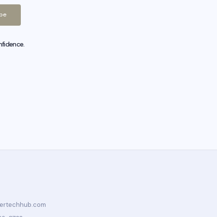
ibe
nfidence.
tertechhub.com