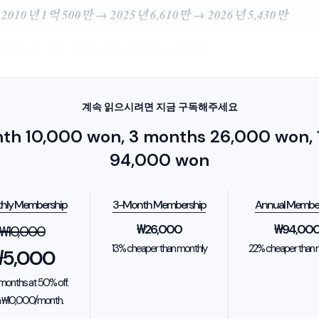
010년 1억 500만 → 2025년 6,610만 → 2026년 5,430만
에 가입자 절반 증발, 미국 케이블TV의 몰락
계속 읽으시려면 지금 구독해주세요
nth 10,000 won, 3 months 26,000 won, 1
94,000 won
hly Membership
3-Month Membership
Annual Membe
₩
26,000
₩
94,00
₩
10,000
13% cheaper than monthly
22% cheaper than 
₩
5,000
2 months at 50% off.
 ₩10,000/month.