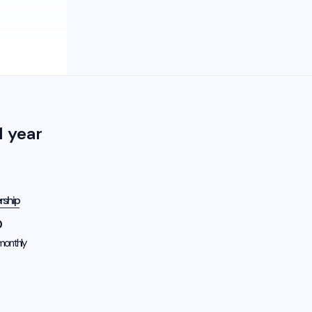
 year
rship
0
monthly