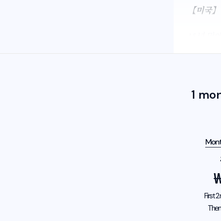
【미국】 2
15년 만
1 mo
Mont
First 
Then