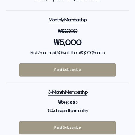
Monthly Membership
₩
10,000
₩
5,000
First 2 months at 50% off. Then ₩10,000/month.
Paid Subscribe
3-Month Membership
₩
26,000
13% cheaper than monthly
Paid Subscribe