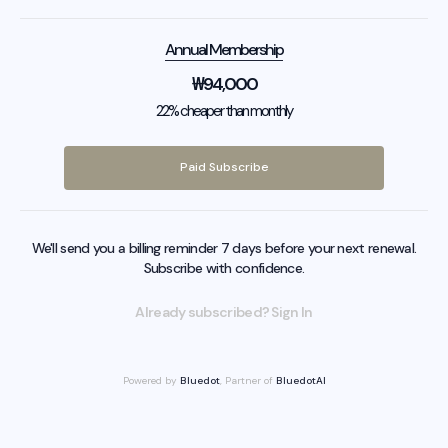
Annual Membership
₩
94,000
22% cheaper than monthly
Paid Subscribe
We'll send you a billing reminder 7 days before your next renewal.
Subscribe with confidence.
Already subscribed? Sign In
Powered by
Bluedot
, Partner of
BluedotAI