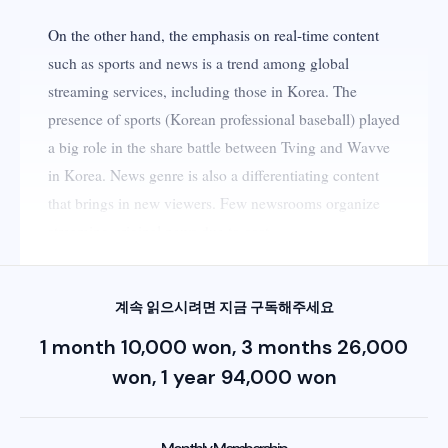
On the other hand, the emphasis on real-time content
such as sports and news is a trend among global
streaming services, including those in Korea. The
presence of sports (Korean professional baseball) played
a big role in the share battle between Tving and Wavve
in Korea. News genre is also a differentiating content
that brings in new viewers. Few newsrooms organize
streaming original news due to cost.
계속 읽으시려면 지금 구독해주세요
1 month 10,000 won, 3 months 26,000
won, 1 year 94,000 won