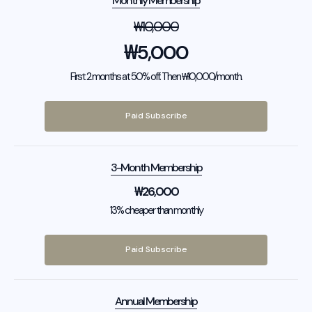
Monthly Membership
₩
10,000
₩
5,000
First 2 months at 50% off. Then ₩10,000/month.
Paid Subscribe
3-Month Membership
₩
26,000
13% cheaper than monthly
Paid Subscribe
Annual Membership