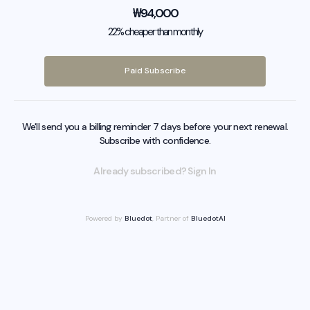
₩
94,000
22% cheaper than monthly
Paid Subscribe
We'll send you a billing reminder 7 days before your next renewal.
Subscribe with confidence.
Already subscribed? Sign In
Powered by
Bluedot
, Partner of
BluedotAI