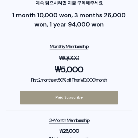
계속 읽으시려면 지금 구독해주세요
1 month 10,000 won, 3 months 26,000
won, 1 year 94,000 won
Monthly Membership
₩
10,000
₩
5,000
First 2 months at 50% off. Then ₩10,000/month.
Paid Subscribe
3-Month Membership
₩
26,000