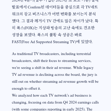
발표에서 Confirm된 데이터들을 중심으로 각 TV네트
워크의 광고 비즈니스가 어떤 변화를 보이는지 분석
했다. 그 결과 레거시 TV 간에도 많은 차이가 났다. 특
히 폭스(FOX)는 지상파 방송의 고난 속에도 견조한
성장을 보였다. 폭스의 불황 속 성공은 바로
FAST(Free Ad Supported Streaming TV)에 있었다.
As traditional TV broadcasters, including terrestrial
broadcasters, shift their focus to streaming services,
we're seeing a shift in their ad revenue. While legacy
TV ad revenue is declining across the board, the jury is
still out on whether streaming ad revenue growth will be
enough to offset it.
We analyzed how each TV network's ad business is
changing, focusing on data from Q4 2024 earnings calls
(with some companies reporting in early 2025). The