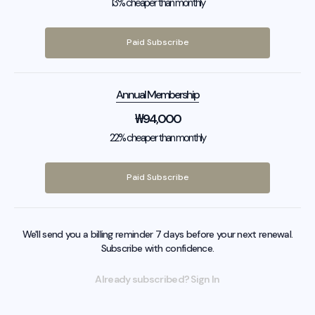
13% cheaper than monthly
Paid Subscribe
Annual Membership
₩
94,000
22% cheaper than monthly
Paid Subscribe
We'll send you a billing reminder 7 days before your next renewal.
Subscribe with confidence.
Already subscribed? Sign In