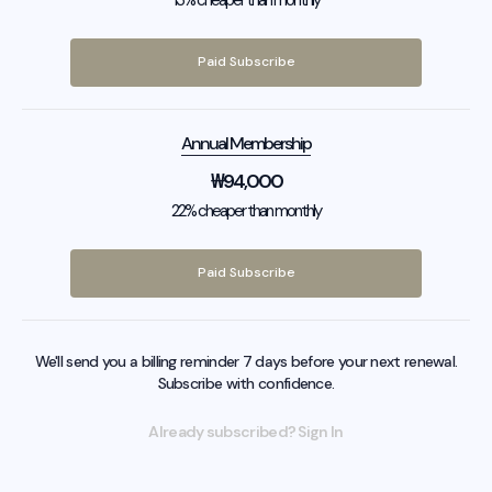
Paid Subscribe
Annual Membership
₩
94,000
22% cheaper than monthly
Paid Subscribe
We'll send you a billing reminder 7 days before your next renewal.
Subscribe with confidence.
Already subscribed? Sign In