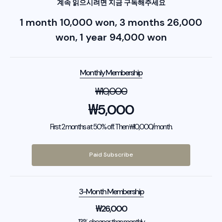
계속 읽으시려면 지금 구독해주세요
1 month 10,000 won, 3 months 26,000
won, 1 year 94,000 won
Monthly Membership
₩
10,000
₩
5,000
First 2 months at 50% off. Then ₩10,000/month.
Paid Subscribe
3-Month Membership
₩
26,000
13% cheaper than monthly