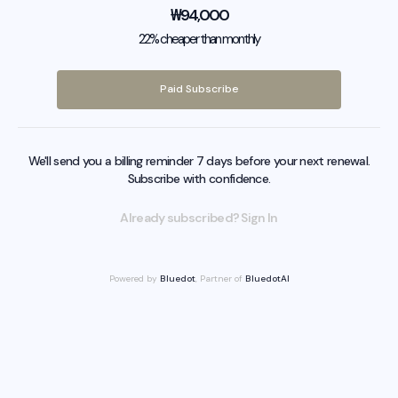
₩
94,000
22% cheaper than monthly
Paid Subscribe
We'll send you a billing reminder 7 days before your next renewal.
Subscribe with confidence.
Already subscribed? Sign In
Powered by
Bluedot
, Partner of
BluedotAI