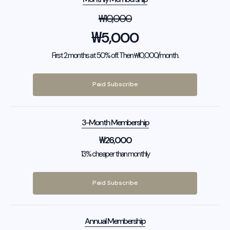
₩
10,000
₩
5,000
First 2 months at 50% off. Then ₩10,000/month.
Paid Subscribe
3-Month Membership
₩
26,000
13% cheaper than monthly
Paid Subscribe
Annual Membership