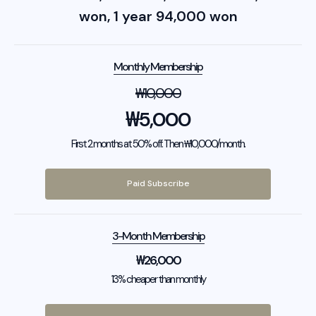
won, 1 year 94,000 won
Monthly Membership
₩
10,000
₩
5,000
First 2 months at 50% off. Then ₩10,000/month.
Paid Subscribe
3-Month Membership
₩
26,000
13% cheaper than monthly