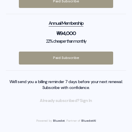
Paid Subscribe
Annual Membership
₩
94,000
22% cheaper than monthly
Paid Subscribe
We'll send you a billing reminder 7 days before your next renewal.
Subscribe with confidence.
Already subscribed? Sign In
Powered by
Bluedot
, Partner of
BluedotAI