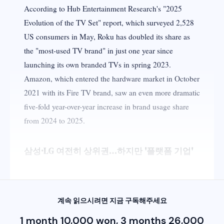
According to Hub Entertainment Research's "2025
Evolution of the TV Set" report, which surveyed 2,528
US consumers in May, Roku has doubled its share as
the "most-used TV brand" in just one year since
launching its own branded TVs in spring 2023.
Amazon, which entered the hardware market in October
2021 with its Fire TV brand, saw an even more dramatic
five-fold year-over-year increase in brand usage share
from 2024 to 2025.
삼성·LG 여전히 상위권…하지만 '플랫폼 기업'
추격 가속화
계속 읽으시려면 지금 구독해주세요
1 month 10,000 won, 3 months 26,000