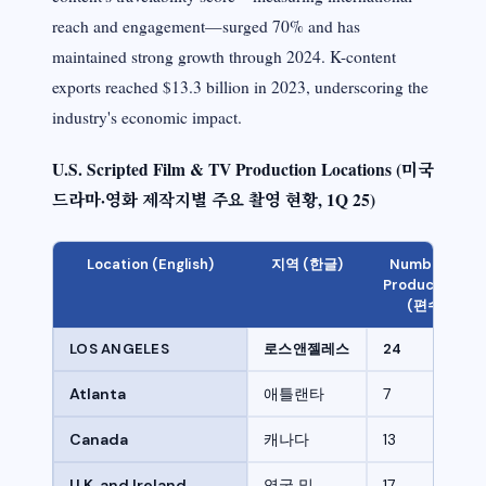
reach and engagement—surged 70% and has
maintained strong growth through 2024. K-content
exports reached $13.3 billion in 2023, underscoring the
industry's economic impact.
U.S. Scripted Film & TV Production Locations (미국
드라마·영화 제작지별 주요 촬영 현황, 1Q 25)
Location (English)
지역 (한글)
Number of
Productions
(편수)
LOS ANGELES
로스앤젤레스
24
Atlanta
애틀랜타
7
Canada
캐나다
13
U.K. and Ireland
영국 및
17