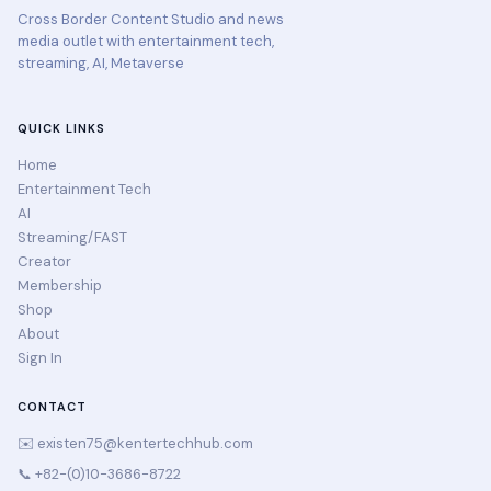
Cross Border Content Studio and news
media outlet with entertainment tech,
streaming, AI, Metaverse
QUICK LINKS
Home
Entertainment Tech
AI
Streaming/FAST
Creator
Membership
Shop
About
Sign In
CONTACT
✉️
existen75@kentertechhub.com
📞 +82-(0)10-3686-8722