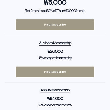
₩
5,000
First 2 months at 50% off. Then ₩10,000/month.
Paid Subscribe
3-Month Membership
₩
26,000
13% cheaper than monthly
Paid Subscribe
Annual Membership
₩
94,000
22% cheaper than monthly