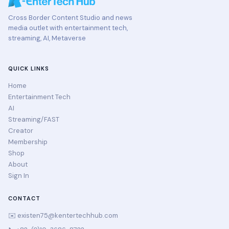
Cross Border Content Studio and news
media outlet with entertainment tech,
streaming, AI, Metaverse
QUICK LINKS
Home
Entertainment Tech
AI
Streaming/FAST
Creator
Membership
Shop
About
Sign In
CONTACT
✉️
existen75@kentertechhub.com