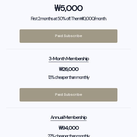
₩
5,000
First 2 months at 50% off. Then ₩10,000/month.
Paid Subscribe
3-Month Membership
₩
26,000
13% cheaper than monthly
Paid Subscribe
Annual Membership
₩
94,000
22% cheaper than monthly